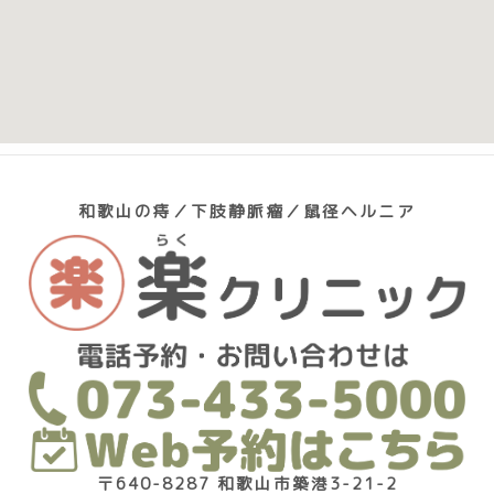
和歌山の痔／下肢静脈瘤／鼠径ヘルニア
〒640-8287 和歌山市築港3-21-2