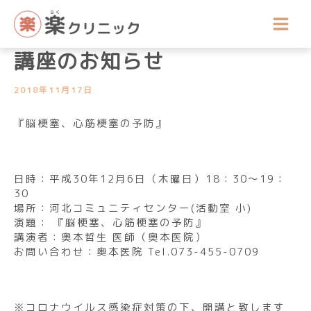
内
講座開催のお知らせ
容
平成30年12月公開医療健康
を
ス
講座のお知らせ
キ
ッ
2018年11月17日
プ
『脳梗塞、心筋梗塞の予防』
日時：平成30年12月6日（木曜日）18：30～19：
30
場所：河北コミュニティセンター(活動室 小)
演題： 『脳梗塞、心筋梗塞の予防』
講演者：奥本哲生 医師（奥本医院）
お問い合わせ：奥本医院 Tel.073-455-0709
※コロナウイルス感染症対策の下、開講と致します