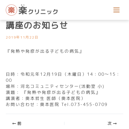
内
講座開催のお知らせ
容
令和元年12月公開医療健康
を
ス
講座のお知らせ
キ
ッ
2019年11月22日
プ
『発熱や発疹が出る子どもの病気』
日時：令和元年12月19日（木曜日）14：00～15：
00
場所：河北コミュニティセンター(活動室 小)
演題： 『発熱や発疹が出る子どもの病気』
講演者：奥本哲生 医師（奥本医院）
お問い合わせ：奥本医院 Tel.073-455-0709
前
次