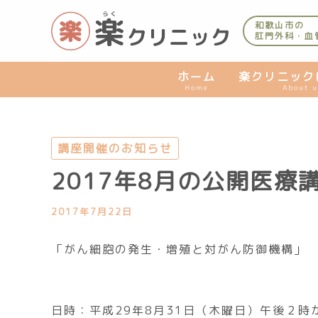
内
容
和歌山市の
肛門外科・血
を
ス
キ
ホーム
楽クリニック
Home
About u
ッ
プ
講座開催のお知らせ
2017年8月の公開医療
2017年7月22日
「がん細胞の発生・増殖と対がん防御機構」
日時：平成29年8月31日（木曜日）午後２時