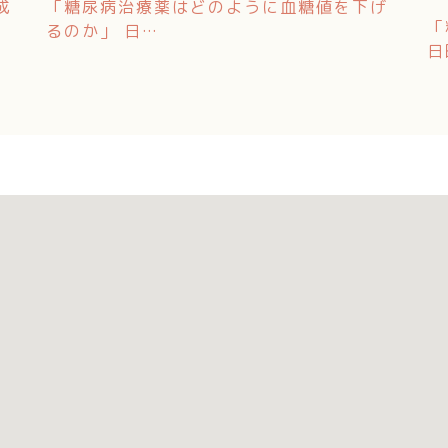
成
「糖尿病治療薬はどのように血糖値を下げ
「
るのか」 日…
日