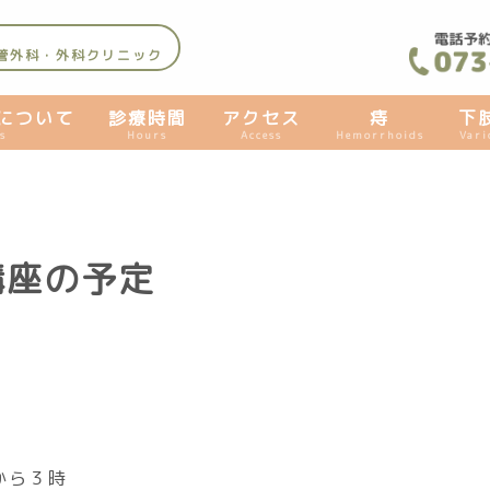
管外科・外科クリニック
について
診療時間
アクセス
痔
下
s
Hours
Access
Hemorrhoids
Vari
講座の予定
から３時