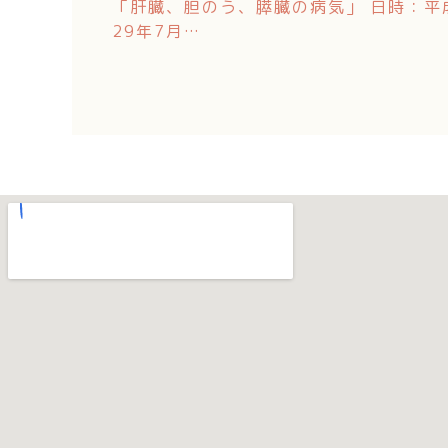
「肝臓、胆のう、膵臓の病気」 日時：平
29年7月…