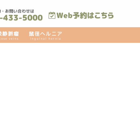
肢静脈瘤
鼠径ヘルニア
cose veins
Inguinal hernia