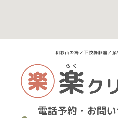
和歌山の痔／下肢静脈瘤／鼠