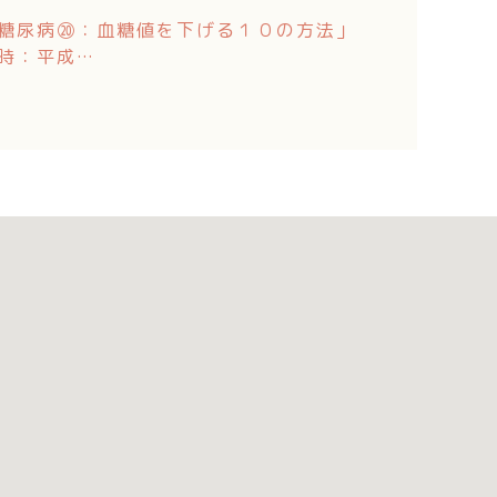
糖尿病⑳：血糖値を下げる１０の方法」
時：平成…