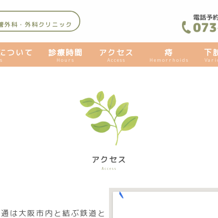
管外科・外科クリニック
について
診療時間
アクセス
痔
下
s
Hours
Access
Hemorrhoids
Vari
アクセス
Access
交通は大阪市内と結ぶ鉄道と