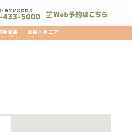
肢静脈瘤
鼠径ヘルニア
cose veins
Inguinal hernia