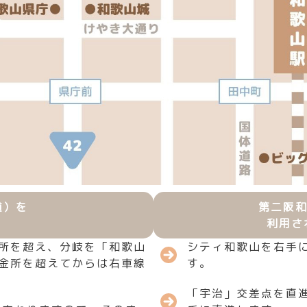
道）を
第二阪和
利用さ
所を超え、分岐を「和歌山
シティ和歌山を右手
金所を超えてからは右車線
す。
「宇治」交差点を直