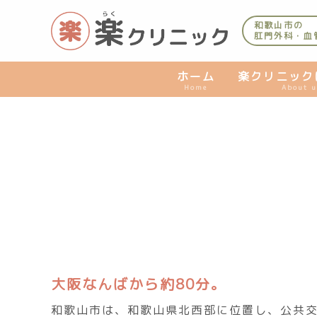
内
容
和歌山市の
肛門外科・血
を
ス
キ
ホーム
楽クリニック
Home
About u
ッ
プ
大阪なんばから約80分。
和歌山市は、和歌山県北西部に位置し、公共