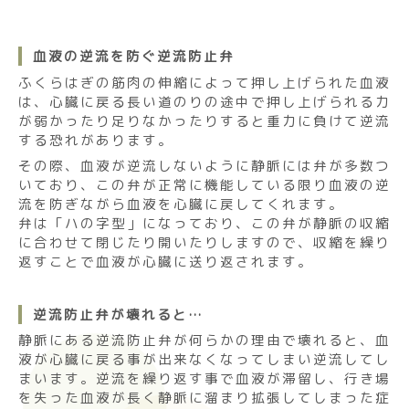
血液の逆流を防ぐ逆流防止弁
ふくらはぎの筋肉の伸縮によって押し上げられた血液
は、心臓に戻る長い道のりの途中で押し上げられる力
が弱かったり足りなかったりすると重力に負けて逆流
する恐れがあります。
その際、血液が逆流しないように静脈には弁が多数つ
いており、この弁が正常に機能している限り血液の逆
流を防ぎながら血液を心臓に戻してくれます。
弁は「ハの字型」になっており、この弁が静脈の収縮
に合わせて閉じたり開いたりしますので、収縮を繰り
返すことで血液が心臓に送り返されます。
逆流防止弁が壊れると…
静脈にある逆流防止弁が何らかの理由で壊れると、血
液が心臓に戻る事が出来なくなってしまい逆流してし
まいます。逆流を繰り返す事で血液が滞留し、行き場
を失った血液が長く静脈に溜まり拡張してしまった症