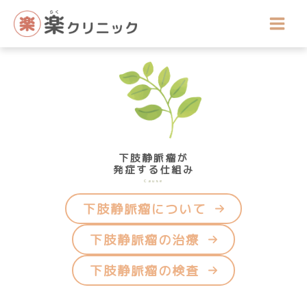
内
容
を
ス
キ
ッ
プ
下肢静脈瘤が
発症する仕組み
Cause
下肢静脈瘤について
下肢静脈瘤の治療
下肢静脈瘤の検査