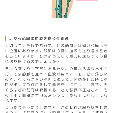
足から心臓に血液を送る仕組み
人間は二足歩行である為、他の動物とは違い心臓は高
い位置にあります。静脈は心臓に血液を送り返す働き
をしていますが、どのようにして重力に逆らって心臓
に送り届けるのでしょうか？
足は心臓よりも下部にあるため、心臓から送り出す力
だけでは静脈を通って血液が戻ってくることが難しい
ので、ふくらはぎの筋肉によって足を動かした時に筋
肉がポンプの作用をして血液を上に押し上げます。ふ
くらはぎの筋肉は収縮することで静脈が圧迫され、そ
の作用で血液は重力に逆らって下から上に押し上げら
れます。
歩いたり走ったりしますと、この動作が繰り返されま
すので、「筋肉が縮む→静脈が圧迫される」「筋肉が