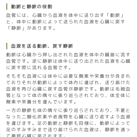
動脈と静脈の役割
血管には、心臓から血液を体中に送り出す「動脈」
と、体中に動脈によって送られた血液を心臓に戻す
「静脈」があります。
血液を送る動脈、戻す静脈
動脈は心臓から押し出された血液を体中の臓器に流す
血管です。逆に静脈は体中に送り出された血液を心臓
に戻す際に流れる血管です。
そもそも血液には体中に必要な酸素や栄養分が含まれ
ておりそれが動脈によって体内に運ばれ、送り届けた
血液を再び心臓に戻す血管が静脈です。動脈は毛細血
管となって体の隅々に張り巡らされており、体全体に
酸素や栄養分を運んでいます。
一方の静脈も体の隅々に張り巡らされており、不要と
なった二酸化炭素や老廃物を心臓に送り返すよう血液
を運びます。足の動脈と静脈も同様に、動脈によって
足のすみずみまで送り届けられた血液は、静脈を通っ
て最終心臓に戻されます。