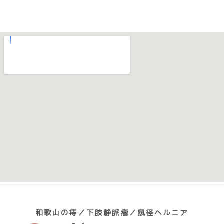
和歌山の痔／下肢静脈瘤／鼠径ヘルニア