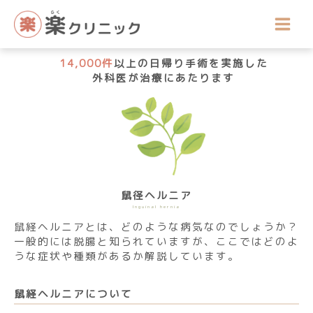
内
容
を
ス
14,000件
以上の日帰り手術を実施した
キ
外科医が
治療にあたります
ッ
プ
鼠径ヘルニア
Inguinal hernia
鼠経ヘルニアとは、どのような病気なのでしょうか？
一般的には脱腸と知られていますが、ここではどのよ
うな症状や種類があるか解説しています。
鼠経ヘルニアについて