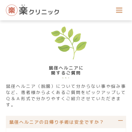
内
容
を
ス
キ
ッ
プ
鼠径ヘルニアに
関するご質問
Q & A
鼠径ヘルニア（脱腸）について分からない事や悩み事
など、患者様からよくあるご質問をピックアップして
Ｑ＆Ａ形式で分かりやすくご紹介させていただきま
す。
鼠径ヘルニアの日帰り手術は安全ですか？