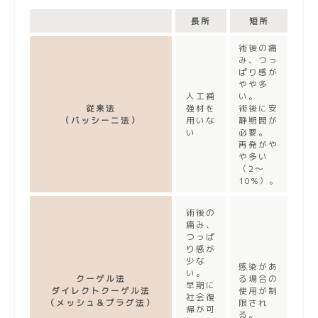
長所
短所
術後の痛
み、つっ
ぱり感が
やや多
人工補
い。
従来法
強材を
術後に安
（バッシーニ法）
用いな
静期間が
い
必要。
再発がや
や多い
（2～
10%）。
術後の
痛み、
つっぱ
り感が
少な
感染があ
い。
クーゲル法
る場合の
早期に
ダイレクトクーゲル法
使用が制
社会復
（メッシュ＆プラグ法）
限され
帰が可
る。