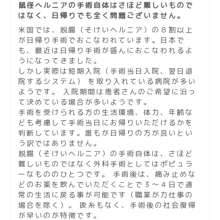
鼠径ヘルニアの手術自体はさほど難しいもので
はなく、日帰りでも全く問題ございません。
米国では、脱腸（そけいヘルニア）の８割以上
が日帰り手術でおこなわれています。日本で
も、最近は日帰り手術が盛んにおこなわれるよ
うになってきました。
しかし実際は短期入院（手術当日入院、翌日退
院するシステム） を取り入れている病院が多い
ようです。 入院期間は患者さんのご希望に沿っ
て決めている場合が多いようです。
手術を受けられる方の生活環境、体力、年齢な
ども考慮して手術当日にお帰りいただけるかを
判断しています。誰もが日帰りの方が良いとい
う訳ではありません。
脱腸（そけいヘルニア）の手術自体は、さほど
難しいものではなく外科手術としてはポピュラ
ーなもののひとつです。 手術後は、痛み止めな
どのお薬を飲んでいただくことで３～４日で通
常の生活に戻る事が可能です（職業が力仕事の
場合を除く）。 抜糸もなく、手術後の社会復帰
が早いのが特徴です。