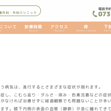
管外科・外科クリニック
について
診療時間
アクセス
痔
下
s
Hours
Access
Hemorrhoids
Vari
いう病気は、進行するとさまざまな症状が現れます。
発症し、こむら返り・ダルさ・痒み・色素沈着などの症
状がなければ治療せずに経過観察でも問題ないことが多
ります。膝下内側の表面の血管（静脈）が急に腫れてき