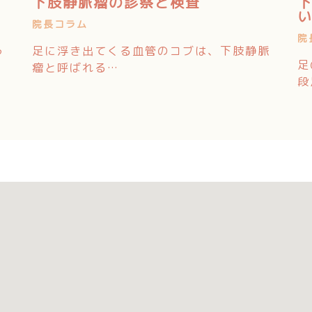
下肢静脈瘤の診察と検査
院長コラム
院
う
足に浮き出てくる血管のコブは、下肢静脈
足
瘤と呼ばれる…
段