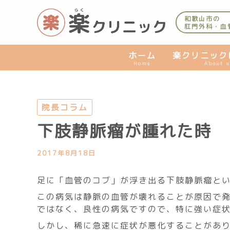
内
容
和歌山市の
肛門外科・血
を
ス
キ
ホーム
楽クリニック
Home
About u
ッ
プ
院長コラム
下肢静脈瘤が腫れた時
2017年8月18日
足に「血管のコブ」が浮き出る下肢静脈瘤と
この病気は静脈の血管が壊れることが原因で
ではなく、良性の病気ですので、特に強い症
しかし、稀に急速に症状が悪化することがあ