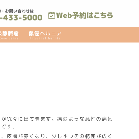
肢静脈瘤
鼠径ヘルニア
cose veins
Inguinal hernia
状が徐々に出てきます。癌のような悪性の病気
いです。
て、皮膚が赤くなり、少しずつその範囲が広く