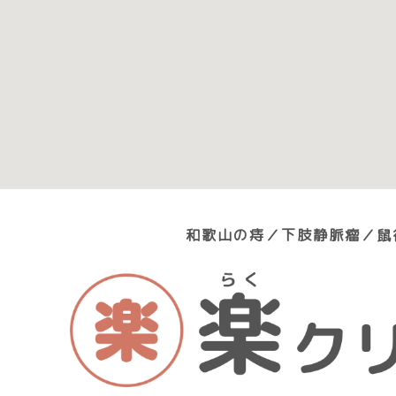
和歌山の痔／下肢静脈瘤／鼠