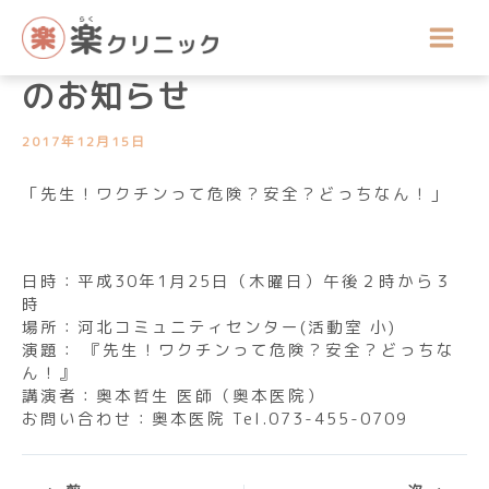
内
講座開催のお知らせ
容
平成30年1月の公開医療講座
を
ス
のお知らせ
キ
ッ
2017年12月15日
プ
「先生！ワクチンって危険？安全？どっちなん！」
日時：平成30年1月25日（木曜日）午後２時から３
時
場所：河北コミュニティセンター(活動室 小)
演題： 『先生！ワクチンって危険？安全？どっちな
ん！』
講演者：奥本哲生 医師（奥本医院）
お問い合わせ：奥本医院 Tel.073-455-0709