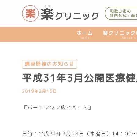
内
容
和歌山市の
肛門外科・血
を
ス
キ
ホーム
楽クリニック
Home
About u
ッ
プ
講座開催のお知らせ
平成31年3月公開医療
2019年2月15日
『パーキンソン病とＡＬＳ』
日時：平成31年3月28日（木曜日）14：00～