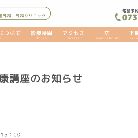
管外科・外科クリニック
について
診療時間
アクセス
痔
下
s
Hours
Access
Hemorrhoids
Vari
健康講座のお知らせ
15：00