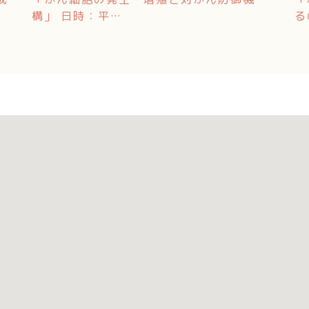
構」 日時：平…
る