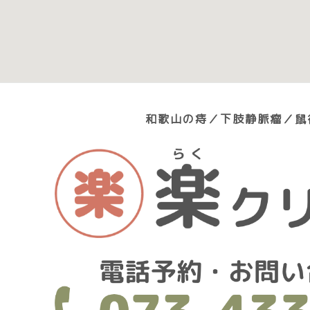
和歌山の痔／下肢静脈瘤／鼠