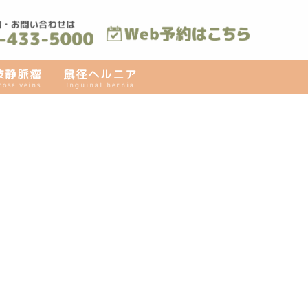
肢静脈瘤
鼠径ヘルニア
cose veins
Inguinal hernia