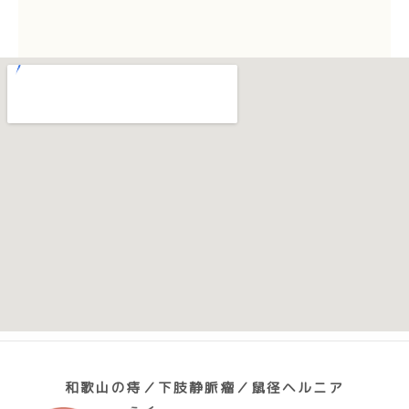
和歌山の痔／下肢静脈瘤／鼠径ヘルニア