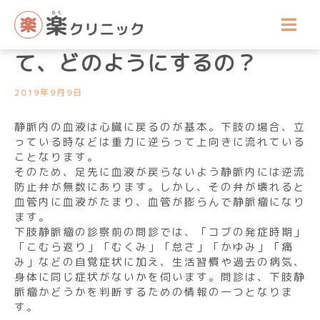
内
院長コラム
容
下肢静脈瘤の診察・検査っ
を
ス
て、どのようにするの？
キ
ッ
2019年9月9日
プ
静脈内の血液は心臓に戻るのが基本。下肢の場合、立
っている時などは重力に逆らって上向きに流れている
ことなります。
そのため、足先に血液が戻らないよう静脈内には逆流
防止弁が無数にあります。しかし、その弁が壊れると
血管内に血液がたまり、血管が膨らんで静脈瘤になり
ます。
下肢静脈瘤の診察前の問診では、「コブの発症時期」
「こむら返り」「むくみ」「怠さ」「かゆみ」「痛
み」などの自覚症状に加え、生活習慣や過去の病気、
身体に同じ症状がないかを伺います。問診は、下肢静
脈瘤かどうかを判断するための情報の一つとなりま
す。