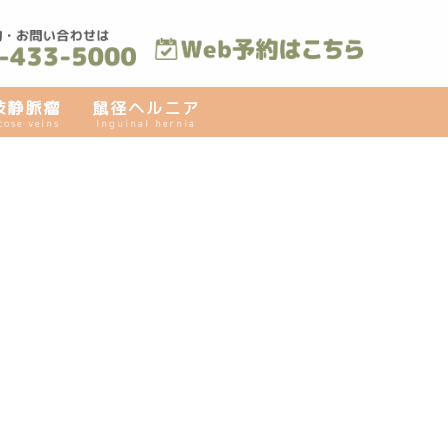
肢静脈瘤
鼠径ヘルニア
cose veins
Inguinal hernia