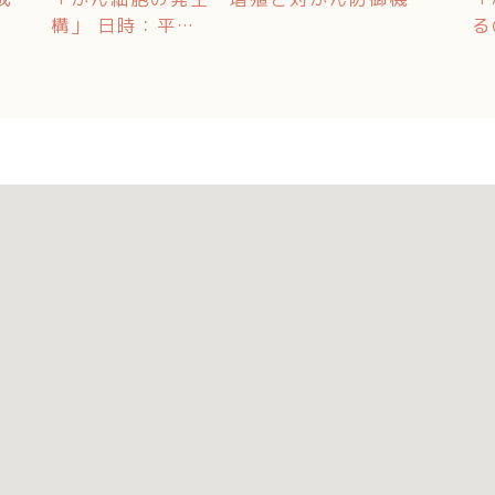
構」 日時：平…
る