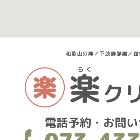
和歌山の痔／下肢静脈瘤／鼠