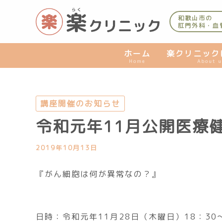
内
容
和歌山市の
肛門外科・血
を
ス
キ
ホーム
楽クリニック
Home
About u
ッ
プ
講座開催のお知らせ
令和元年11月公開医療
2019年10月13日
『がん細胞は何が異常なの？』
日時：令和元年11月28日（木曜日）18：30～