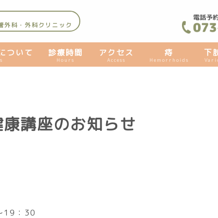
管外科・外科クリニック
について
診療時間
アクセス
痔
下
s
Hours
Access
Hemorrhoids
Vari
健康講座のお知らせ
19：30