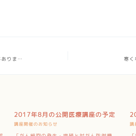
9
排便後に、まだ便が残っているような違和感があります。
寒く
2017年8月の公開医療講座の予定
2
講座開催のお知らせ
講
成
「がん細胞の発生・増殖と対がん防御機
「