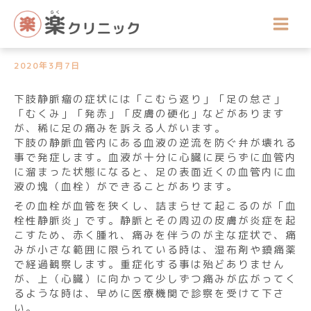
内
院長コラム
容
血管の炎症や血栓について
を
ス
キ
2020年3月7日
ッ
プ
下肢静脈瘤の症状には「こむら返り」「足の怠さ」
「むくみ」「発赤」「皮膚の硬化」などがあります
が、稀に足の痛みを訴える人がいます。
下肢の静脈血管内にある血液の逆流を防ぐ弁が壊れる
事で発症します。血液が十分に心臓に戻らずに血管内
に溜まった状態になると、足の表面近くの血管内に血
液の塊（血栓）ができることがあります。
その血栓が血管を狭くし、詰まらせて起こるのが「血
栓性静脈炎」です。静脈とその周辺の皮膚が炎症を起
こすため、赤く腫れ、痛みを伴うのが主な症状で、痛
みが小さな範囲に限られている時は、湿布剤や鎮痛薬
で経過観察します。重症化する事は殆どありません
が、上（心臓）に向かって少しずつ痛みが広がってく
るような時は、早めに医療機関で診察を受けて下さ
い。