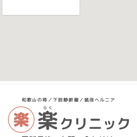
和歌山の痔／下肢静脈瘤／鼠径ヘルニア