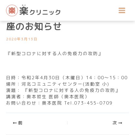
内
講座開催のお知らせ
容
令和2年4月公開医療健康講
を
ス
座のお知らせ
キ
ッ
2020年3月13日
プ
『新型コロナに対する人の免疫力の攻防』
日時：令和2年4月30日（木曜日）14：00～15：00
場所：河北コミュニティセンター(活動室 小)
演題： 『新型コロナに対する人の免疫力の攻防』
講演者：奥本哲生 医師（奥本医院）
お問い合わせ：奥本医院 Tel.073-455-0709
前
次