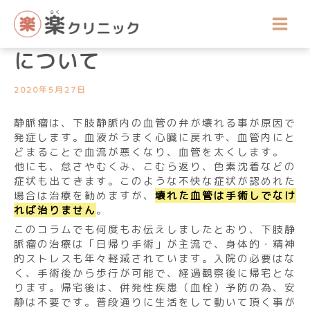
内
院長コラム
容
下肢静脈瘤治療後の日常生活
を
ス
について
キ
ッ
2020年5月27日
プ
静脈瘤は、下肢静脈内の血管の弁が壊れる事が原因で
発症します。血液がうまく心臓に戻れず、血管内にと
どまることで血流が悪くなり、血管を太くします。
他にも、怠さやむくみ、こむら返り、色素沈着などの
症状も出てきます。このような不快な症状が認めれた
場合は治療を勧めますが、
壊れた血管は手術しでなけ
れば治りません
。
このコラムでも何度もお伝えしましたとおり、下肢静
脈瘤の治療は「日帰り手術」が主流で、身体的・精神
的ストレスも年々軽減されています。入院の必要はな
く、手術後から歩行が可能で、経過観察後に帰宅とな
ります。帰宅後は、併発性疾患（血栓）予防の為、安
静は不要です。普段通りに生活をして動いて頂く事が