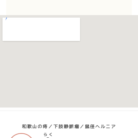
和歌山の痔／下肢静脈瘤／鼠径ヘルニア