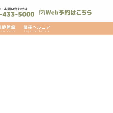
肢静脈瘤
鼠径ヘルニア
cose veins
Inguinal hernia