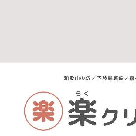
和歌山の痔／下肢静脈瘤／鼠