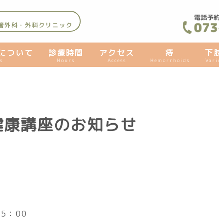
管外科・外科クリニック
について
診療時間
アクセス
痔
下
s
Hours
Access
Hemorrhoids
Vari
健康講座のお知らせ
5：00