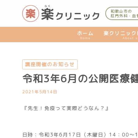
内
容
和歌山市の
肛門外科・血
を
ス
キ
ホーム
楽クリニック
Home
About u
ッ
プ
講座開催のお知らせ
令和3年6月の公開医療
2021年5月14日
『先生！免疫って実際どうなん？』
日時：令和3年6月17日（木曜日）14：00～1