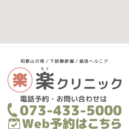
和歌山の痔／下肢静脈瘤／鼠径ヘルニア