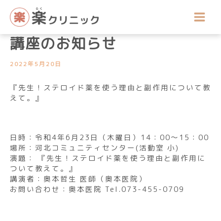
内
講座開催のお知らせ
容
令和4年6月の公開医療健康
を
ス
講座のお知らせ
キ
ッ
2022年5月20日
プ
『先生！ステロイド薬を使う理由と副作用について教
えて。』
日時：令和4年6月23日（木曜日）14：00～15：00
場所：河北コミュニティセンター(活動室 小)
演題： 『先生！ステロイド薬を使う理由と副作用に
ついて教えて。』
講演者：奥本哲生 医師（奥本医院）
お問い合わせ：奥本医院 Tel.073-455-0709