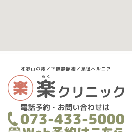
和歌山の痔／下肢静脈瘤／鼠径ヘルニア