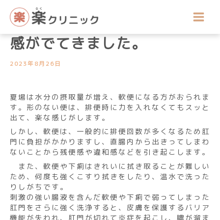
内
お尻の悩み相談室
容
排便回数が増え、肛門に違和
を
ス
感がでてきました。
キ
ッ
2023年8月26日
プ
夏場は水分の摂取量が増え、軟便になる方がおられま
す。形のない便は、排便時に力を入れなくてもスッと
出て、楽な感じがします。
しかし、軟便は、一般的に排便回数が多くなるため肛
門に負担がかかりますし、直腸内から出きってしまわ
ないことから残便感や違和感などを引き起こします。
また、軟便や下痢はきれいに拭き取ることが難しい
ため、何度も強くこすり拭きをしたり、温水で洗った
りしがちです。
刺激の強い腸液を含んだ軟便や下痢で弱ってしまった
肛門をさらに強く洗浄すると、皮膚を保護するバリア
機能が失われ、肛門が切れて炎症を起こし、膿が溜ま