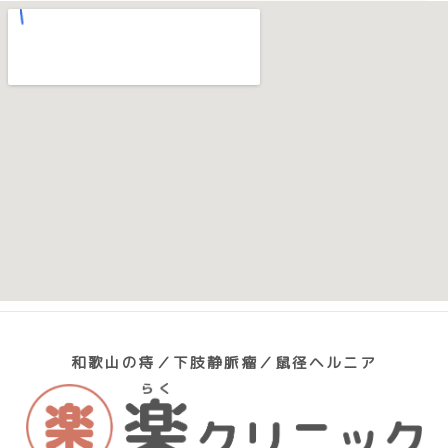
和歌山の痔／下肢静脈瘤／鼠径ヘルニア