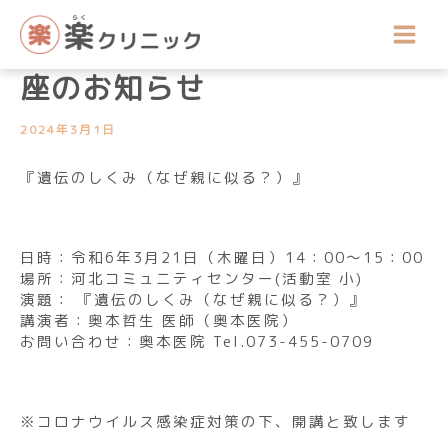
内
講座開催のお知らせ
容
令和6年3月公開医療健康講
を
ス
座のお知らせ
キ
ッ
2024年3月1日
プ
『遺伝のしくみ（なぜ親に似る？）』
日時：令和6年3月21日（木曜日）14：00～15：00
場所：河北コミュニティセンター(活動室 小)
演題： 『遺伝のしくみ（なぜ親に似る？）』
講演者：奥本哲生 医師（奥本医院）
お問い合わせ：奥本医院 Tel.073-455-0709
※コロナウイルス感染症対策の下、開講と致します