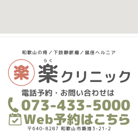
和歌山の痔／下肢静脈瘤／鼠径ヘルニア
〒640-8287 和歌山市築港3-21-2