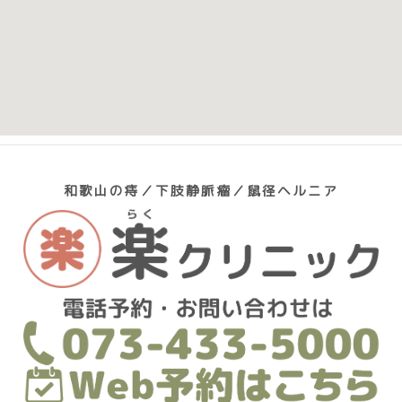
和歌山の痔／下肢静脈瘤／鼠径ヘルニア