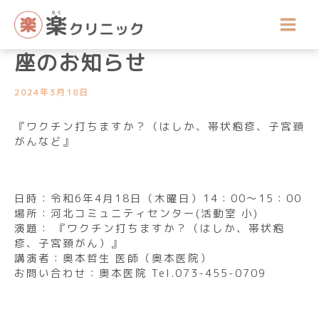
内
講座開催のお知らせ
容
令和6年4月公開医療健康講
を
ス
座のお知らせ
キ
ッ
2024年3月18日
プ
『ワクチン打ちますか？（はしか、帯状疱疹、子宮頚
がんなど』
日時：令和6年4月18日（木曜日）14：00～15：00
場所：河北コミュニティセンター(活動室 小)
演題： 『ワクチン打ちますか？（はしか、帯状疱
疹、子宮頚がん）』
講演者：奥本哲生 医師（奥本医院）
お問い合わせ：奥本医院 Tel.073-455-0709