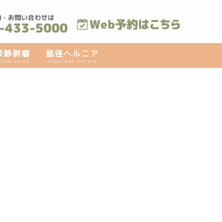
肢静脈瘤
鼠径ヘルニア
cose veins
Inguinal hernia