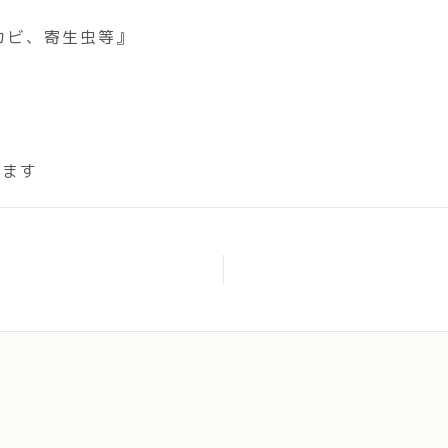
カビ、寄生虫等』
9
します