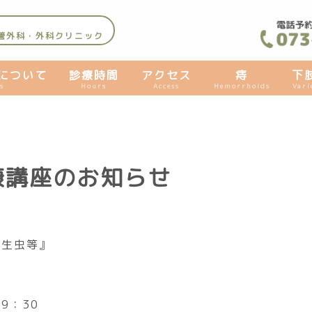
管外科・外科クリニック
について
診療時間
アクセス
痔
下
s
Hours
Access
Hemorrhoids
Vari
康講座のお知らせ
寄生虫等』
9：30