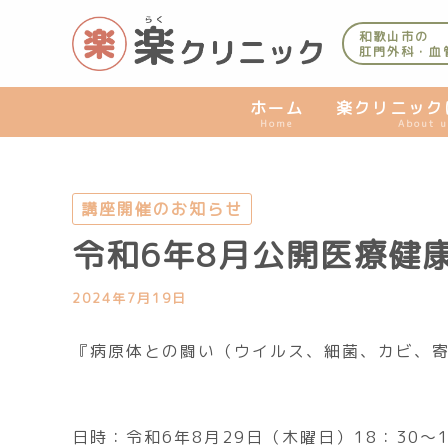
内
容
和歌山市の
肛門外科・血
を
ス
キ
ホーム
楽クリニック
Home
About u
ッ
プ
講座開催のお知らせ
令和6年8月公開医療健
2024年7月19日
『病原体との闘い（ウイルス、細菌、カビ、
日時：令和6年8月29日（木曜日）18：30～1