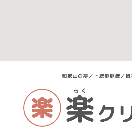
和歌山の痔／下肢静脈瘤／鼠