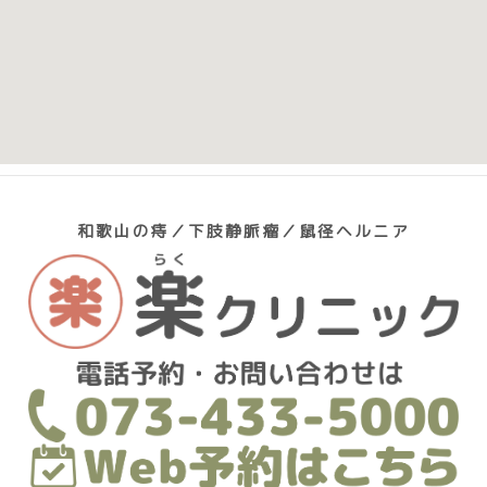
和歌山の痔／下肢静脈瘤／鼠径ヘルニア