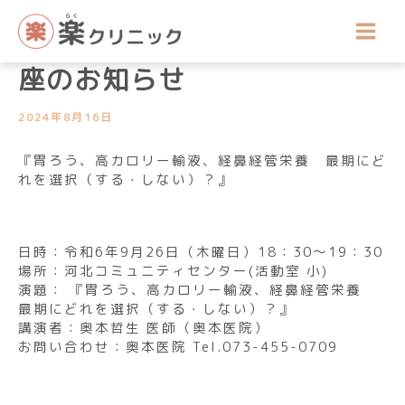
内
講座開催のお知らせ
容
令和6年9月公開医療健康講
を
ス
座のお知らせ
キ
ッ
2024年8月16日
プ
『胃ろう、高カロリー輸液、経鼻経管栄養 最期にど
れを選択（する・しない）？』
日時：令和6年9月26日（木曜日）18：30～19：30
場所：河北コミュニティセンター(活動室 小)
演題： 『胃ろう、高カロリー輸液、経鼻経管栄養
最期にどれを選択（する・しない）？』
講演者：奥本哲生 医師（奥本医院）
お問い合わせ：奥本医院 Tel.073-455-0709