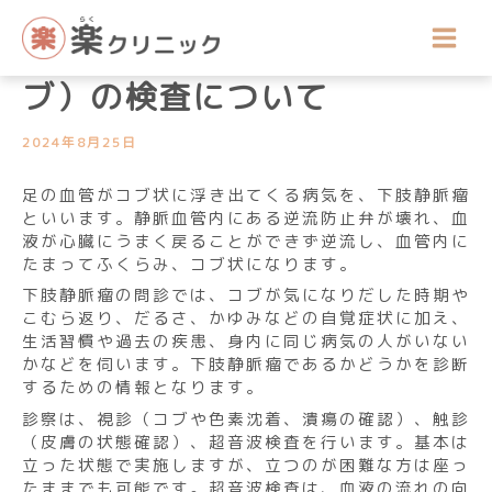
内
院長コラム
容
下肢静脈瘤（足の血管のコ
を
ス
ブ）の検査について
キ
ッ
2024年8月25日
プ
足の血管がコブ状に浮き出てくる病気を、下肢静脈瘤
といいます。静脈血管内にある逆流防止弁が壊れ、血
液が心臓にうまく戻ることができず逆流し、血管内に
たまってふくらみ、コブ状になります。
下肢静脈瘤の問診では、コブが気になりだした時期や
こむら返り、だるさ、かゆみなどの自覚症状に加え、
生活習慣や過去の疾患、身内に同じ病気の人がいない
かなどを伺います。下肢静脈瘤であるかどうかを診断
するための情報となります。
診察は、視診（コブや色素沈着、潰瘍の確認）、触診
（皮膚の状態確認）、超音波検査を行います。基本は
立った状態で実施しますが、立つのが困難な方は座っ
たままでも可能です。超音波検査は、血液の流れの向