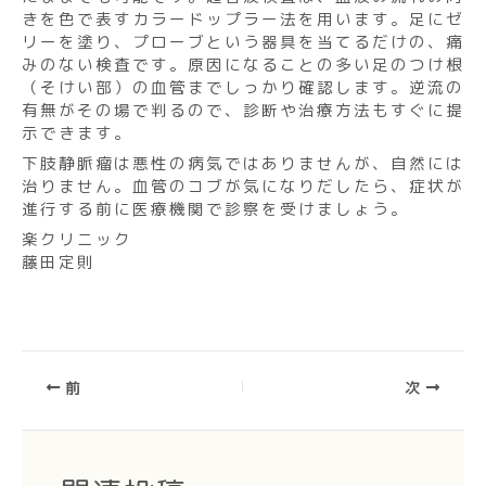
きを色で表すカラードップラー法を用います。足にゼ
リーを塗り、プローブという器具を当てるだけの、痛
みのない検査です。原因になることの多い足のつけ根
（そけい部）の血管までしっかり確認します。逆流の
有無がその場で判るので、診断や治療方法もすぐに提
示できます。
下肢静脈瘤は悪性の病気ではありませんが、自然には
治りません。血管のコブが気になりだしたら、症状が
進行する前に医療機関で診察を受けましょう。
楽クリニック
藤田定則
前
次