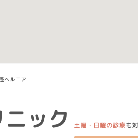
径ヘルニア
土曜・日曜の診療
も