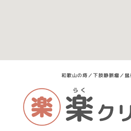
和歌山の痔／下肢静脈瘤／鼠