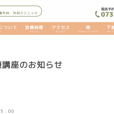
管外科・外科クリニック
について
診療時間
アクセス
痔
下
s
Hours
Access
Hemorrhoids
Vari
康講座のお知らせ
5：00