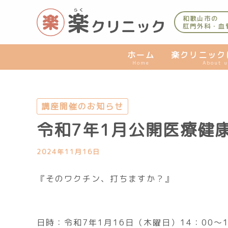
内
容
和歌山市の
肛門外科・血
を
ス
キ
ホーム
楽クリニック
Home
About u
ッ
プ
講座開催のお知らせ
令和7年1月公開医療健
2024年11月16日
『そのワクチン、打ちますか？』
日時：令和7年1月16日（木曜日）14：00～1