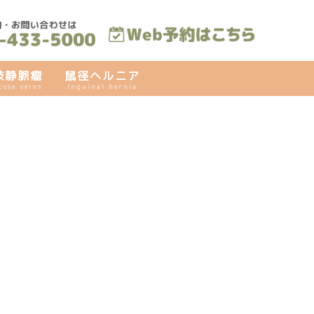
肢静脈瘤
鼠径ヘルニア
cose veins
Inguinal hernia