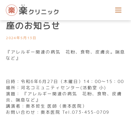
内
講座開催のお知らせ
容
令和6年6月公開医療健康講
を
ス
座のお知らせ
キ
ッ
2024年5月13日
プ
『アレルギー関連の病気 花粉、食物、皮膚炎。喘息
など』
日時：令和6年6月27日（木曜日）14：00～15：00
場所：河北コミュニティセンター(活動室 小)
演題： 『アレルギー関連の病気 花粉、食物、皮膚
炎、喘息など』
講演者：奥本哲生 医師（奥本医院）
お問い合わせ：奥本医院 Tel.073-455-0709