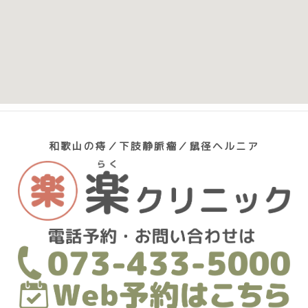
和歌山の痔／下肢静脈瘤／鼠径ヘルニア