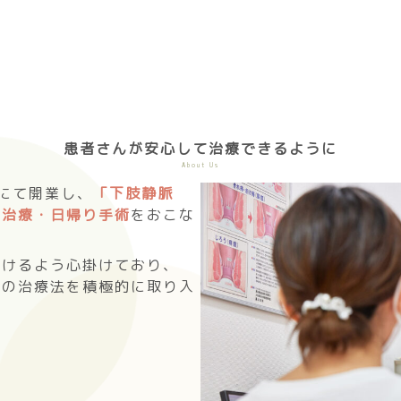
患者さんが安心して
治療できるように
About Us
市にて開業し、
「下肢静脈
の治療・日帰り手術
をおこな
だけるよう心掛けており、
新の治療法を積極的に取り入