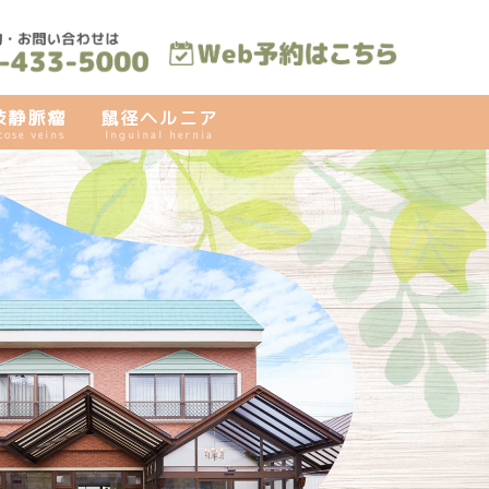
肢静脈瘤
鼠径ヘルニア
cose veins
Inguinal hernia