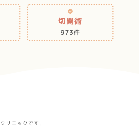
ア
切開術
973件
科クリニックです。