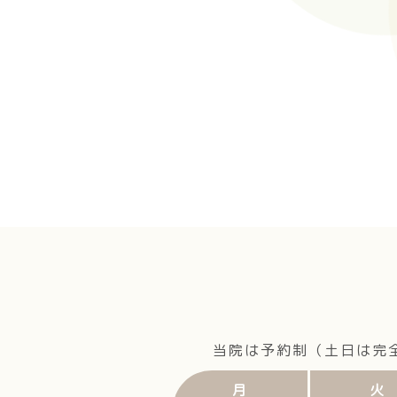
当院は予約制（土日は完
月
火