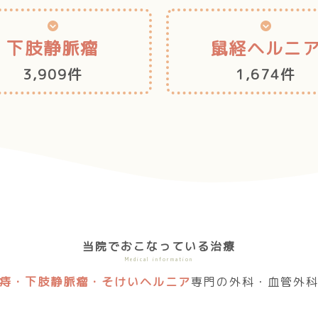
下肢静脈瘤
鼠経ヘルニ
3,909件
1,674件
当院でおこなっている治療
Medical information
痔・下肢静脈瘤・そけいヘルニア
専門の外科・血管外