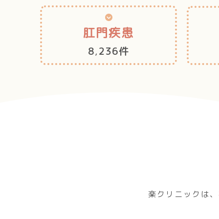
肛門疾患
8
,
236件
楽クリニックは、