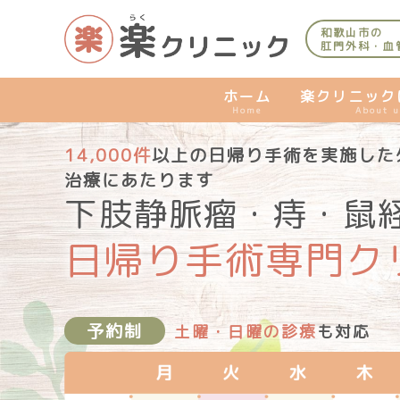
内
容
和歌山市の
肛門外科・血
を
ス
キ
ホーム
楽クリニック
Home
About u
ッ
プ
14,000件
以上の日帰り手術を実施した
治療にあたります
下肢静脈瘤・痔・鼠
日帰り手術専門
ク
予約制
土曜・日曜の診療
も対応