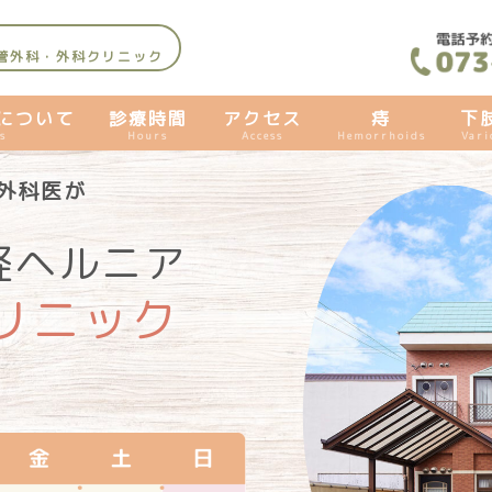
管外科・外科クリニック
について
診療時間
アクセス
痔
下
s
Hours
Access
Hemorrhoids
Vari
外科医が
経ヘルニア
リニック