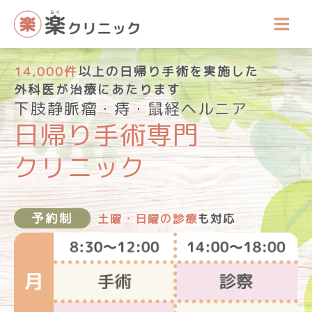
内
容
を
ス
キ
14,000件
以上の日帰り手術を実施した
ッ
外科医が
治療にあたります
プ
下肢静脈瘤・痔・鼠経ヘルニア
日帰り手術専門
クリニック
予約制
土曜・日曜の診療
も対応