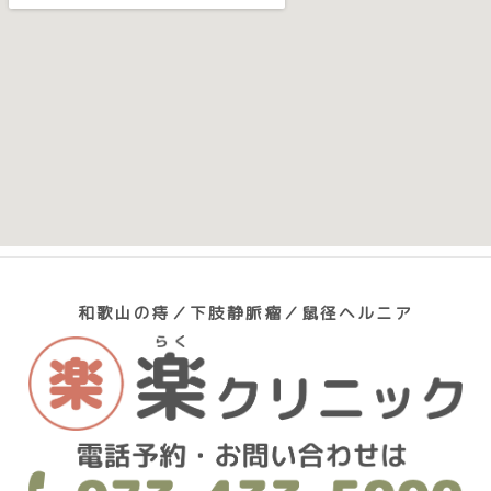
和歌山の痔／下肢静脈瘤／鼠径ヘルニア