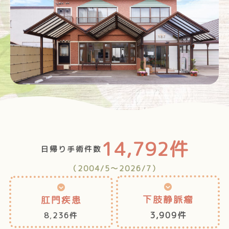
14,792件
日帰り手術件数
（2004/5〜2026/7）
下肢静脈瘤
肛門疾患
3,909件
8
,
236件