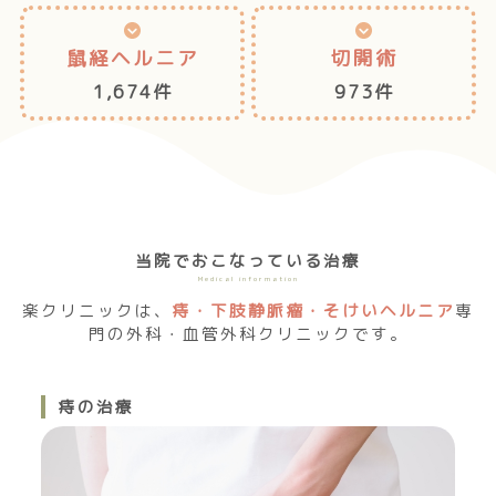
鼠経ヘルニア
切開術
1,674件
973件
当院でおこなっている治療
Medical information
楽クリニックは、
痔・下肢静脈瘤・そけいヘルニア
専
門の外科・血管外科クリニックです。
痔の治療